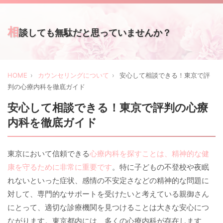
相
談しても無駄だと思っていませんか？
HOME
カウンセリングについて
安心して相談できる！東京で評
判の心療内科を徹底ガイド
安心して相談できる！東京で評判の心療
内科を徹底ガイド
東京において信頼できる
心療内科を探すことは、精神的な健
康を守るために非常に重要です
。特に子どもの不登校や夜眠
れないといった症状、感情の不安定さなどの精神的な問題に
対して、専門的なサポートを受けたいと考えている親御さん
にとって、適切な診療機関を見つけることは大きな安心につ
ながります。東京都内には、多くの心療内科が存在します